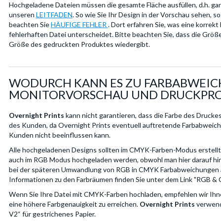
Hochgeladene Dateien müssen die gesamte Fläche ausfüllen, d.h. ganz
unseren
LEITFADEN
. So wie Sie Ihr Design in der Vorschau sehen, s
beachten Sie
HÄUFIGE FEHLER
. Dort erfahren Sie, was eine korrek
fehlerhaften Datei unterscheidet. Bitte beachten Sie, dass die Größe
Größe des gedruckten Produktes wiedergibt.
WODURCH KANN ES ZU FARBABWEI
MONITORVORSCHAU UND DRUCKPR
Overnight Prints
kann nicht garantieren, dass die Farbe des Drucke
des Kunden, da Overnight Prints eventuell auftretende Farbabweic
Kunden nicht beeinflussen kann.
Alle hochgeladenen Designs sollten im CMYK-Farben-Modus erstell
auch im RGB Modus hochgeladen werden, obwohl man hier darauf hi
bei der späteren Umwandlung von RGB in CMYK Farbabweichungen 
Informationen zu den Farbräumen finden Sie unter dem Link "RGB & 
Wenn Sie Ihre Datei mit CMYK-Farben hochladen, empfehlen wir Ihne
eine höhere Farbgenauigkeit zu erreichen.
Overnight Prints
verwend
V2“ für gestrichenes Papier.