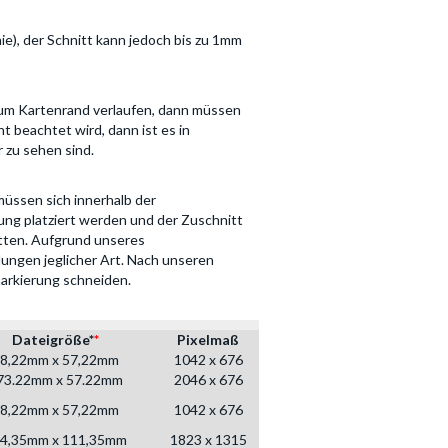
ie), der Schnitt kann jedoch bis zu 1mm
zum Kartenrand verlaufen, dann müssen
t beachtet wird, dann ist es in
 zu sehen sind.
müssen sich innerhalb der
ung platziert werden und der Zuschnitt
itten. Aufgrund unseres
ungen jeglicher Art. Nach unseren
markierung schneiden.
Dateigröße*
*
Pixelmaß
8,22mm x 57,22mm
1042 x 676
73.22mm x 57.22mm
2046 x 676
8,22mm x 57,22mm
1042 x 676
4,35mm x 111,35mm
1823 x 1315