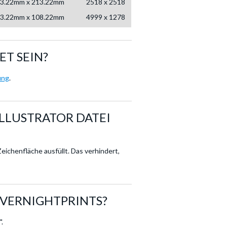
3.22mm x 213.22mm
2518 x 2518
3.22mm x 108.22mm
4999 x 1278
ET SEIN?
ung
.
LLUSTRATOR DATEI
eichenfläche ausfüllt. Das verhindert,
VERNIGHTPRINTS?
.