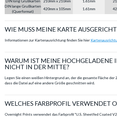
DIN long Grußkarten
210mm x 210mm
1.61mm
21
DIN lange Grußkarten
420mm x 105mm
1.61mm
42
(Querformat)
WIE MUSS MEINE KARTE AUSGERICHT
Informationen zur Kartenausrichtung finden Sie hier
Kartenausricht
WARUM IST MEINE HOCHGELADENE I
NICHT IN DER MITTE?
Legen Sie einen weißen Hintergrund an, der die gesamte Fläche der Z
dass die Datei auf eine andere Größe geschnitten wird.
WELCHES FARBPROFIL VERWENDET O
Overnight Prints verwendet das Farbprofil "U.S. Sheetfed Coated V2"