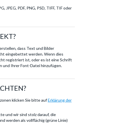
PG, JPEG, PDF, PNG, PSD, TIFF, TIF oder
REKT?
stellen, dass Text und Bilder
icht eingebettet werden. Wenn dies
t registriert ist, oder es ist eine Schrift
n und Ihrer Font-Datei hinzufügen.
ACHTEN?
onen klicken Sie bitte auf
Erklärung der
e und wir sind stolz darauf, die
 werden als vollflächig (grüne Linie)