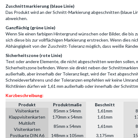
Zuschnittmarkierung (blaue Linie)
Das Produkt wird an der Schnitt-Markierung abgeschnitten (blaue Lin
abweichen.
Ganzflächig (grüne Linie)
Wenn Sie einen farbigen Hintergrund wünschen oder Bilder, die bis 
sich diese bis zur vollflächigen Markierung erstrecken. Wenn dies nich
Abhängigkeit von der Zuschnitt-Toleranz möglich, dass weiße Ränder
Sicherheitszone (rote Linie)
Text oder andere Elemente, die nicht abgeschnitten werden sollen, 
Sicherheitszone befinden. Wenn sie direkt neben der Schnittmarkier
außerhalb, aber innerhalb der Toleranz liegt, wird der Text abgeschn
Schneideverfahrens und der Toleranzen empfehlen wir keine Umrand
Richtlinien dürfen wir 1,61 mm außerhalb oder innerhalb der Schnitt
Kurzbeschreibung:
Produkt
Produktmaße
Beschnitt
Visitenkarte
85mm x 54mm
1,61mm
8
Klappvisitenkarten
170mm x 54mm
1.61mm
1
Multiloft
85mm x 54mm
1,61mm
8
Visitenkarten
Postkarte DIN A6
148mm x 105mm
3,175mm
15