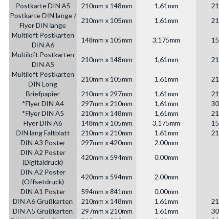
Postkarte DIN A5
210mm x 148mm
1,61mm
21
Postkarte DIN lange /
210mm x 105mm
1.61mm
21
Flyer DIN lange
Multiloft Postkarten
148mm x 105mm
3,175mm
15
DIN A6
Multiloft Postkarten
210mm x 148mm
1,61mm
21
DIN A5
Multiloft Postkarten
210mm x 105mm
1.61mm
21
DIN Long
Briefpapier
210mm x 297mm
1,61mm
21
*Flyer DIN A4
297mm x 210mm
1,61mm
30
*Flyer DIN A5
210mm x 148mm
1,61mm
21
Flyer DIN A6
148mm x 105mm
3,175mm
15
DIN lang Faltblatt
210mm x 210mm
1.61mm
21
DIN A3 Poster
297mm x 420mm
2.00mm
DIN A2 Poster
420mm x 594mm
0.00mm
(Digitaldruck)
DIN A2 Poster
420mm x 594mm
2.00mm
(Offsetdruck)
DIN A1 Poster
594mm x 841mm
0.00mm
DIN A6 Grußkarten
210mm x 148mm
1.61mm
21
DIN A5 Grußkarten
297mm x 210mm
1.61mm
30