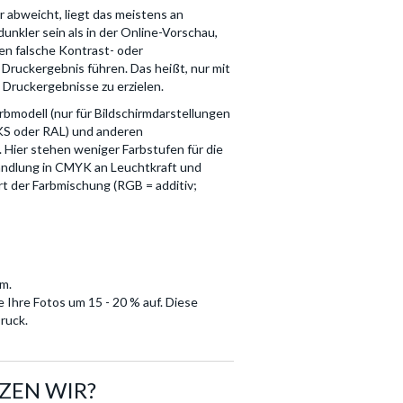
 abweicht, liegt das meistens an
unkler sein als in der Online-Vorschau,
nen falsche Kontrast- oder
Druckergebnis führen. Das heißt, nur mit
e Druckergebnisse zu erzielen.
arbmodell (nur für Bildschirmdarstellungen
KS oder RAL) und anderen
 Hier stehen weniger Farbstufen für die
andlung in CMYK an Leuchtkraft und
Art der Farbmischung (RGB = additiv;
m.
e Ihre Fotos um 15 - 20 % auf. Diese
ruck.
ZEN WIR?