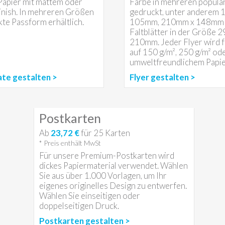
Papier mit mattem oder
Farbe in mehreren popul
nish. In mehreren Größen
gedruckt, unter anderem
kte Passform erhältlich.
105mm, 210mm x 148mm u
Faltblätter in der Größe 
210mm. Jeder Flyer wird 
auf 150 g/m², 250 g/m² od
umweltfreundlichem Papie
ate gestalten >
Flyer gestalten >
Postkarten
Ab
23,72 €
für
25
Karten
* Preis enthält MwSt
Für unsere Premium-Postkarten wird
dickes Papiermaterial verwendet. Wählen
Sie aus über 1.000 Vorlagen, um Ihr
eigenes originelles Design zu entwerfen.
Wählen Sie einseitigen oder
doppelseitigen Druck.
Postkarten gestalten >