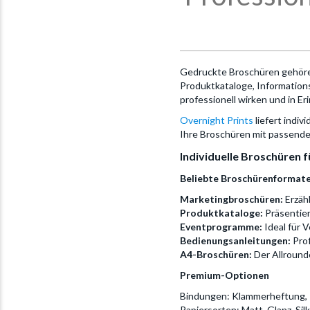
Gedruckte Broschüren gehöre
Produktkataloge, Informations
professionell wirken und in Er
Overnight Prints
liefert indiv
Ihre Broschüren mit passend
Individuelle Broschüren 
Beliebte Broschürenformat
Marketingbroschüren:
Erzähl
Produktkataloge:
Präsentier
Eventprogramme:
Ideal für 
Bedienungsanleitungen:
Prof
A4-Broschüren:
Der Allround
Premium-Optionen
Bindungen: Klammerheftung, 
Papiersorten: Matt, Glanz, Si