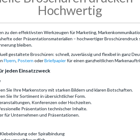
Hochwertig
n zu den effektivsten Werkzeugen für Marketing, Markenkommunikati
hefte oder Präsentationsmaterialien – hochwertiger Broschürendruck so
innerung bleiben.
iduell gestaltete Broschüren: schnell, zuverlässig und flexibel in ganz D
en
Flyern
,
Postern
oder
Briefpapier
für einen ganzheitlichen Markenauftri
für jeden Einsatzzweck
e
en Sie Ihre Markenstory mit starken Bildern und klaren Botschaften.
en Sie Ihr Sortiment in übersichtlicher Form.
Veranstaltungen, Konferenzen oder Hochzeiten.
essionelle Präsentation technischer Inhalte.
er für Unternehmen und Präsentationen.
Klebebindung oder Spiralbindung
lk oder umweltfreundlich