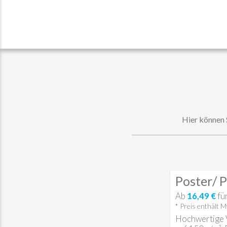
Hier können S
Poster/ P
Ab
16,49 €
fü
* Preis enthält 
Hochwertige V