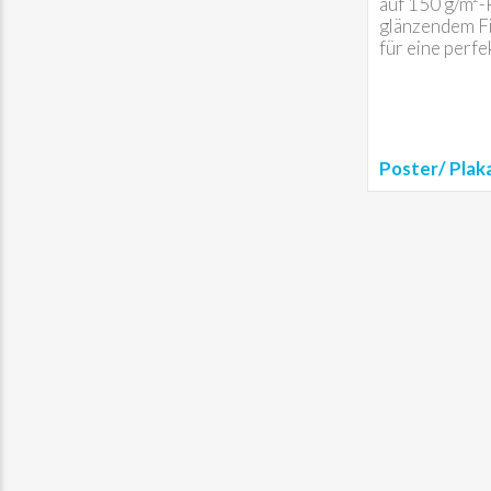
auf 150 g/m²-
glänzendem Fi
für eine perfe
Poster/ Plak