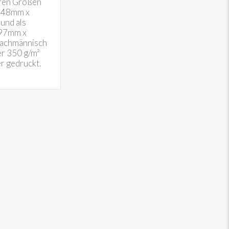
ären Größen
 148mm x
nd als
297mm x
fachmännisch
er 350 g/m²
r gedruckt.