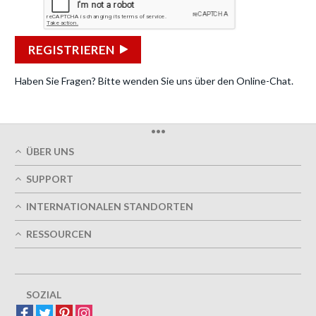
REGISTRIEREN
Haben Sie Fragen? Bitte wenden Sie uns über den Online-Chat.
•••
ÜBER UNS
Über uns
SUPPORT
Unsere Druckqualität
Mein Benutzerkonto
Termingerechte Lieferung
INTERNATIONALEN STANDORTEN
Meine Bestellung verfolgen
Grün
Östereich
FAQs
RESSOURCEN
Impressum
Frankreich
Kontaktieren Sie uns
Nutzungsbedingungen
Design-Richtlinien
Deutschland
Datenschutzrichtlinie
Optionen entwerfen
Großbritannien
5+ Mitarbeiter
Sitemap
Belgien
SOZIAL
Spanien