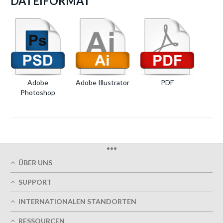
DATEIFORMAT
Adobe
Adobe Illustrator
PDF
Photoshop
•••
ÜBER UNS
Über uns
SUPPORT
Unsere Druckqualität
Mein Benutzerkonto
Termingerechte Lieferung
INTERNATIONALEN STANDORTEN
Meine Bestellung verfolgen
Grün
Östereich
FAQs
RESSOURCEN
Impressum