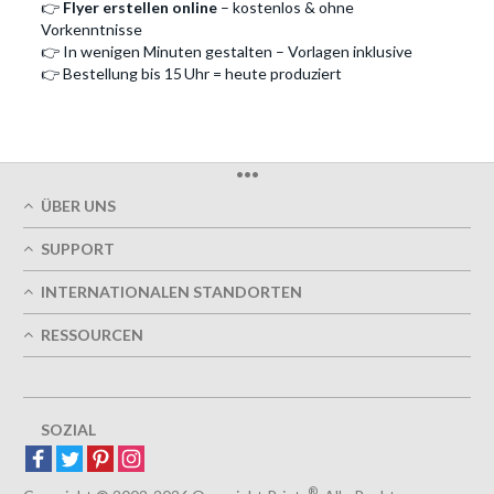
👉
Flyer erstellen online
– kostenlos & ohne
Vorkenntnisse
👉 In wenigen Minuten gestalten – Vorlagen inklusive
👉 Bestellung bis 15 Uhr = heute produziert
•••
ÜBER UNS
Über uns
SUPPORT
Unsere Druckqualität
Mein Benutzerkonto
Termingerechte Lieferung
INTERNATIONALEN STANDORTEN
Meine Bestellung verfolgen
Grün
Östereich
FAQs
RESSOURCEN
Impressum
Frankreich
Kontaktieren Sie uns
Nutzungsbedingungen
Design-Richtlinien
Deutschland
Datenschutzrichtlinie
Optionen entwerfen
Großbritannien
5+ Mitarbeiter
Sitemap
Belgien
SOZIAL
Spanien
Europa
®