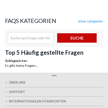
FAQS KATEGORIEN
show categories
SUCHE
Top 5 Häufig gestellte Fragen
Schlagwörter:
Es gibt keine Fragen...
•••
ÜBER UNS
Über uns
SUPPORT
Unsere Druckqualität
Mein Benutzerkonto
Termingerechte Lieferung
INTERNATIONALEN STANDORTEN
Meine Bestellung verfolgen
Grün