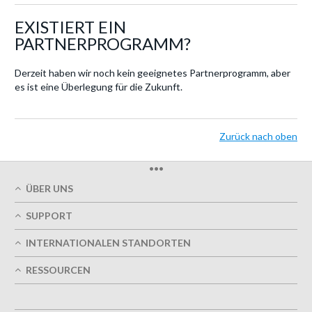
EXISTIERT EIN
PARTNERPROGRAMM?
Derzeit haben wir noch kein geeignetes Partnerprogramm, aber
es ist eine Überlegung für die Zukunft.
Zurück nach oben
•••
ÜBER UNS
Über uns
SUPPORT
Unsere Druckqualität
Mein Benutzerkonto
Termingerechte Lieferung
INTERNATIONALEN STANDORTEN
Meine Bestellung verfolgen
Grün
Östereich
FAQs
RESSOURCEN
Impressum
Frankreich
Kontaktieren Sie uns
Nutzungsbedingungen
Design-Richtlinien
Deutschland
Datenschutzrichtlinie
Optionen entwerfen
Großbritannien