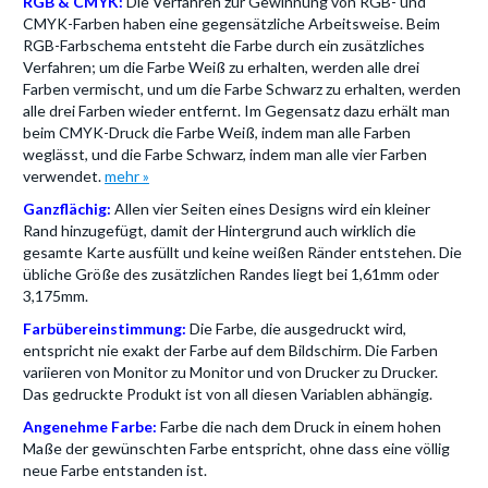
RGB & CMYK:
Die Verfahren zur Gewinnung von RGB- und
CMYK-Farben haben eine gegensätzliche Arbeitsweise. Beim
RGB-Farbschema entsteht die Farbe durch ein zusätzliches
Verfahren; um die Farbe Weiß zu erhalten, werden alle drei
Farben vermischt, und um die Farbe Schwarz zu erhalten, werden
alle drei Farben wieder entfernt. Im Gegensatz dazu erhält man
beim CMYK-Druck die Farbe Weiß, indem man alle Farben
weglässt, und die Farbe Schwarz, indem man alle vier Farben
verwendet.
mehr »
Ganzflächig:
Allen vier Seiten eines Designs wird ein kleiner
Rand hinzugefügt, damit der Hintergrund auch wirklich die
gesamte Karte ausfüllt und keine weißen Ränder entstehen. Die
übliche Größe des zusätzlichen Randes liegt bei 1,61mm oder
3,175mm.
Farbübereinstimmung:
Die Farbe, die ausgedruckt wird,
entspricht nie exakt der Farbe auf dem Bildschirm. Die Farben
variieren von Monitor zu Monitor und von Drucker zu Drucker.
Das gedruckte Produkt ist von all diesen Variablen abhängig.
Angenehme Farbe:
Farbe die nach dem Druck in einem hohen
Maße der gewünschten Farbe entspricht, ohne dass eine völlig
neue Farbe entstanden ist.