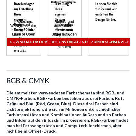
Hintergrundvorlagen
Dateivorlagen
Erstellung
Lehnen Sie sich
zur Erstellung
Ihres
zurück und wir
Ihres
eigenen
erstellen Ihr
eigenen
Designs
Design für Sie.
Photoshop,
Hintergrund
Designs auf
direkt online
Word, Illustrator,
auswählen -
Ihrem PC mit
mit unserem
InDesign, Corel
Texte und
Draw or Open
lokal
Bilder einfügen
Easy
Online
Office
- fertig ist das
installierter
Designer.
DOWNLOAD DATAIVORLAGEN
DESIGNVORLAGEN DURCHSUCHEN
ZUM DESIGNSERVICE
Design in
Software
Minuten
wie z.B.:
RGB & CMYK
Die am meisten verwendeten Farbschemata sind RGB- und
CMYK-Farben. RGB-Farben bestehen aus drei Farben: Rot,
Grün und Blau (Red, Green, Blue). Diese drei Farben sind
Lichtprojektionen, die sich in Millionen unterschiedlicher
Farbintensitäten und Kombinationen äußern und so Farben
und Bilder auf den Bildschirm projezieren. RGB-Farben findet
man bei Fernsehgeräten und Computerbildschirmen, aber
nicht beim Offset-Druck.