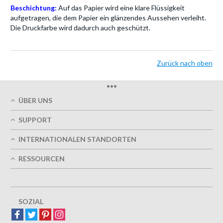
Beschichtung:
Auf das Papier wird eine klare Flüssigkeit
aufgetragen, die dem Papier ein glänzendes Aussehen verleiht.
Die Druckfarbe wird dadurch auch geschützt.
Zurück nach oben
•••
ÜBER UNS
Über uns
SUPPORT
Unsere Druckqualität
Mein Benutzerkonto
Termingerechte Lieferung
INTERNATIONALEN STANDORTEN
Meine Bestellung verfolgen
Grün
Östereich
FAQs
RESSOURCEN
Impressum
Frankreich
Kontaktieren Sie uns
Nutzungsbedingungen
Design-Richtlinien
Deutschland
Datenschutzrichtlinie
Optionen entwerfen
Großbritannien
5+ Mitarbeiter
Sitemap
Belgien
SOZIAL
Spanien
Europa