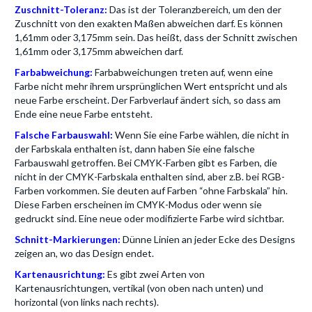
Zuschnitt-Toleranz:
Das ist der Toleranzbereich, um den der
Zuschnitt von den exakten Maßen abweichen darf. Es können
1,61mm oder 3,175mm sein. Das heißt, dass der Schnitt zwischen
1,61mm oder 3,175mm abweichen darf.
Farbabweichung:
Farbabweichungen treten auf, wenn eine
Farbe nicht mehr ihrem ursprünglichen Wert entspricht und als
neue Farbe erscheint. Der Farbverlauf ändert sich, so dass am
Ende eine neue Farbe entsteht.
Falsche Farbauswahl:
Wenn Sie eine Farbe wählen, die nicht in
der Farbskala enthalten ist, dann haben Sie eine falsche
Farbauswahl getroffen. Bei CMYK-Farben gibt es Farben, die
nicht in der CMYK-Farbskala enthalten sind, aber z.B. bei RGB-
Farben vorkommen. Sie deuten auf Farben “ohne Farbskala” hin.
Diese Farben erscheinen im CMYK-Modus oder wenn sie
gedruckt sind. Eine neue oder modifizierte Farbe wird sichtbar.
Schnitt-Markierungen:
Dünne Linien an jeder Ecke des Designs
zeigen an, wo das Design endet.
Kartenausrichtung:
Es gibt zwei Arten von
Kartenausrichtungen, vertikal (von oben nach unten) und
horizontal (von links nach rechts).