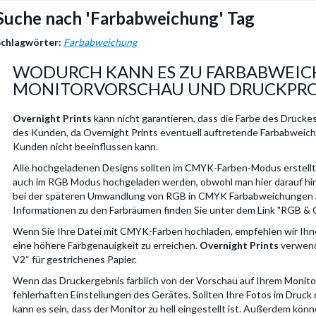
Suche nach 'Farbabweichung' Tag
Schlagwörter:
Farbabweichung
WODURCH KANN ES ZU FARBABWEI
MONITORVORSCHAU UND DRUCKPR
Overnight Prints
kann nicht garantieren, dass die Farbe des Drucke
des Kunden, da Overnight Prints eventuell auftretende Farbabweic
Kunden nicht beeinflussen kann.
Alle hochgeladenen Designs sollten im CMYK-Farben-Modus erstell
auch im RGB Modus hochgeladen werden, obwohl man hier darauf hi
bei der späteren Umwandlung von RGB in CMYK Farbabweichungen 
Informationen zu den Farbräumen finden Sie unter dem Link "RGB & 
Wenn Sie Ihre Datei mit CMYK-Farben hochladen, empfehlen wir Ihne
eine höhere Farbgenauigkeit zu erreichen.
Overnight Prints
verwend
V2“ für gestrichenes Papier.
Wenn das Druckergebnis farblich von der Vorschau auf Ihrem Monitor
fehlerhaften Einstellungen des Gerätes. Sollten Ihre Fotos im Druck d
kann es sein, dass der Monitor zu hell eingestellt ist. Außerdem kön