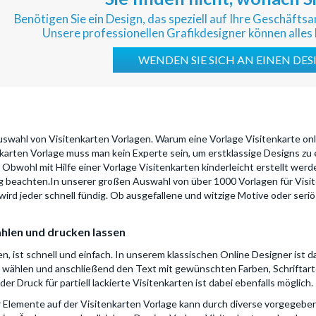
Benötigen Sie ein Design, das speziell auf Ihre Geschäft
Unsere professionellen Grafikdesigner können alles 
WENDEN SIE SICH AN EINEN DE
uswahl von Visitenkarten Vorlagen. Warum eine Vorlage Visitenkarte onli
enkarten Vorlage muss man kein Experte sein, um erstklassige Designs zu
n. Obwohl mit Hilfe einer Vorlage Visitenkarten kinderleicht erstellt we
 beachten.In unserer großen Auswahl von über 1000 Vorlagen für Visite
rd jeder schnell fündig. Ob ausgefallene und witzige Motive oder seriöse
ählen und drucken lassen
en, ist schnell und einfach. In unserem klassischen Online Designer ist 
d wählen und anschließend den Text mit gewünschten Farben, Schriftar
 Druck für partiell lackierte Visitenkarten ist dabei ebenfalls möglich.
Elemente auf der Visitenkarten Vorlage kann durch diverse vorgegeben