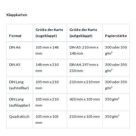
Klappkarten
Größe der Karte
Größe der Karte
Format
(zugeklappt)
(aufgeklappt)
Papierstärke
DIN A6
105 mm x 148
DIN A5: 210 mm x
300 oder 350
mm
148 mm
g/m²
DIN A5
148 mm x 210
DIN A4: 297 mm x
300 oder 350
mm
210 mm
g/m²
DIN Lang
105 mm x 210
210 mm x 210 mm
300 oder 350
(aufstellbar)
mm
g/m²
DIN Lang
105 mm x 210
420 mm x 105 mm
350 g/m²
(aufklappbar)
mm
Quadratisch
105 mm x 105
210 mm x 105 mm
350 g/m²
mm