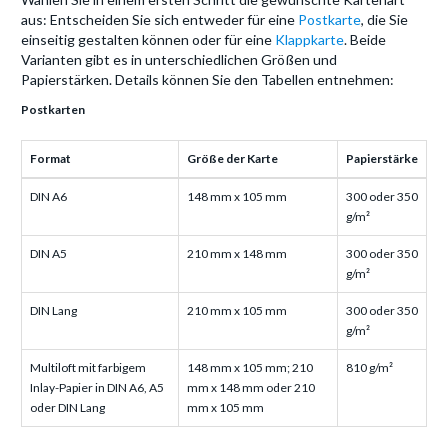
aus: Entscheiden Sie sich entweder für eine
Postkarte
, die Sie
einseitig gestalten können oder für eine
Klappkarte
. Beide
Varianten gibt es in unterschiedlichen Größen und
Papierstärken. Details können Sie den Tabellen entnehmen:
Postkarten
Format
Größe der Karte
Papierstärke
DIN A6
148 mm x 105 mm
300 oder 350
g/m²
DIN A5
210 mm x 148 mm
300 oder 350
g/m²
DIN Lang
210 mm x 105 mm
300 oder 350
g/m²
Multiloft mit farbigem
148 mm x 105 mm; 210
810 g/m²
Inlay-Papier in DIN A6, A5
mm x 148 mm oder 210
oder DIN Lang
mm x 105 mm