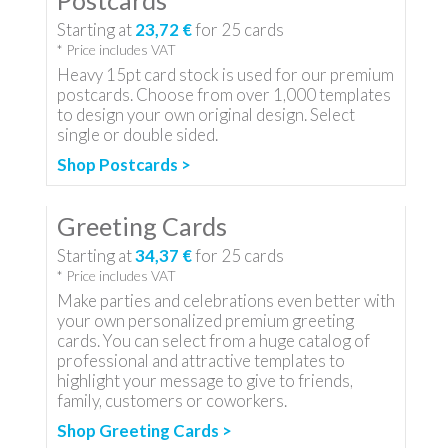
Postcards
Starting at
23,72 €
for
25
cards
* Price includes VAT
Heavy 15pt card stock is used for our premium
postcards. Choose from over 1,000 templates
to design your own original design. Select
single or double sided.
Shop Postcards >
Greeting Cards
Starting at
34,37 €
for
25
cards
* Price includes VAT
Make parties and celebrations even better with
your own personalized premium greeting
cards. You can select from a huge catalog of
professional and attractive templates to
highlight your message to give to friends,
family, customers or coworkers.
Shop Greeting Cards >