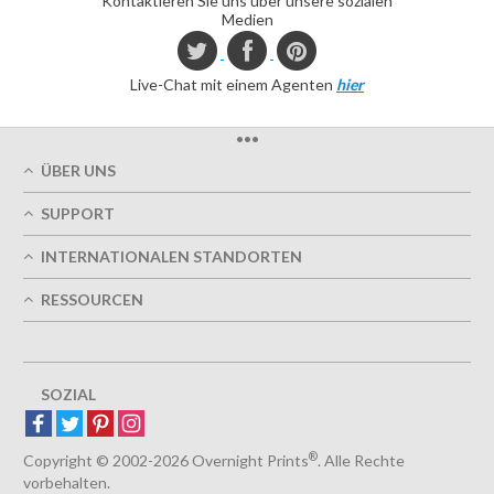
Kontaktieren Sie uns über unsere sozialen
Medien
Live-Chat mit einem Agenten
hier
•••
ÜBER UNS
Über uns
SUPPORT
Unsere Druckqualität
Mein Benutzerkonto
Termingerechte Lieferung
INTERNATIONALEN STANDORTEN
Meine Bestellung verfolgen
Grün
Östereich
FAQs
RESSOURCEN
Impressum
Frankreich
Kontaktieren Sie uns
Nutzungsbedingungen
Design-Richtlinien
Deutschland
Datenschutzrichtlinie
Optionen entwerfen
Großbritannien
5+ Mitarbeiter
Sitemap
Belgien
SOZIAL
Spanien
Europa
®
Luxemburg
Copyright © 2002-2026 Overnight Prints
. Alle Rechte
vorbehalten.
Niederlande